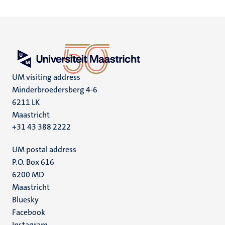
UM visiting address
Minderbroedersberg 4-6
6211 LK
Maastricht
+31 43 388 2222
UM postal address
P.O. Box 616
6200 MD
Maastricht
Social
Bluesky
Facebook
media
Instagram