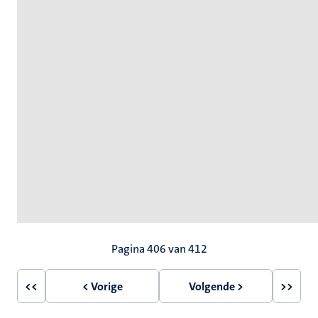
Paginering
Pagina 406 van 412
<<
< Vorige
Volgende >
>>
Eerste
Vorige
Volgende
Laatst
pagina
pagina
pagina
pagin