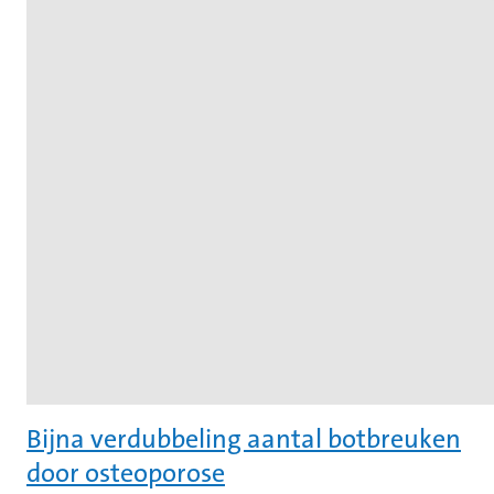
Bijna verdubbeling aantal botbreuken
door osteoporose