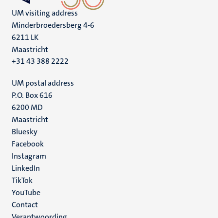
UM visiting address
Minderbroedersberg 4-6
6211 LK
Maastricht
+31 43 388 2222
UM postal address
P.O. Box 616
6200 MD
Maastricht
Social
Bluesky
Facebook
media
Instagram
LinkedIn
TikTok
YouTube
Menu
Contact
Verantwoording