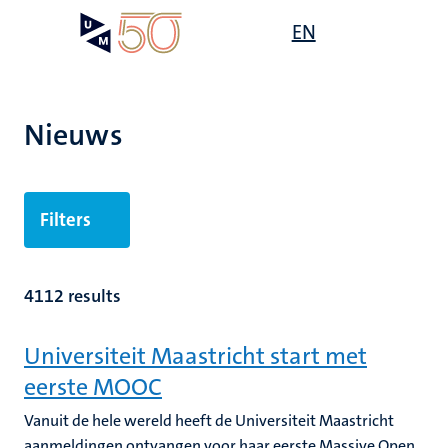
Overslaan
Open
EN
Search
My
en
UM
menu
on
naar
the
de
websit
inhoud
Nieuws
gaan
Filters
4112 results
Universiteit Maastricht start met
eerste MOOC
Vanuit de hele wereld heeft de Universiteit Maastricht
aanmeldingen ontvangen voor haar eerste Massive Open