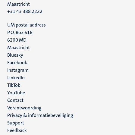
Maastricht
+31 43 388 2222
UM postal address
P.O. Box 616
6200 MD
Maastricht
Social
Bluesky
Facebook
media
Instagram
LinkedIn
TikTok
YouTube
Menu
Contact
Verantwoording
footer
Privacy & informatiebeveiliging
(NL)
Support
Feedback