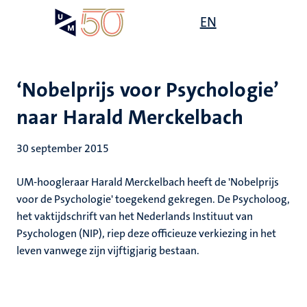
Overslaan
Open
EN
Search
My
en
UM
menu
on
naar
the
de
websit
inhoud
‘Nobelprijs voor Psychologie’
gaan
naar Harald Merckelbach
30 september 2015
UM-hoogleraar Harald Merckelbach heeft de 'Nobelprijs
voor de Psychologie' toegekend gekregen. De Psycholoog,
het vaktijdschrift van het Nederlands Instituut van
Psychologen (NIP), riep deze officieuze verkiezing in het
leven vanwege zijn vijftigjarig bestaan.