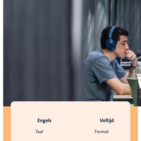
Engels
Voltijd
Taal
Format