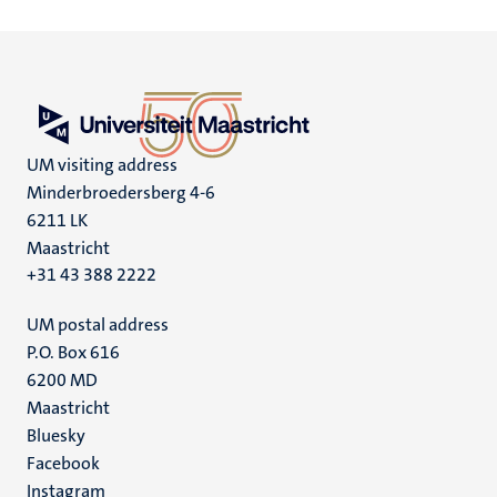
UM visiting address
Minderbroedersberg 4-6
6211 LK
Maastricht
+31 43 388 2222
UM postal address
P.O. Box 616
6200 MD
Maastricht
Social
Bluesky
Facebook
media
Instagram