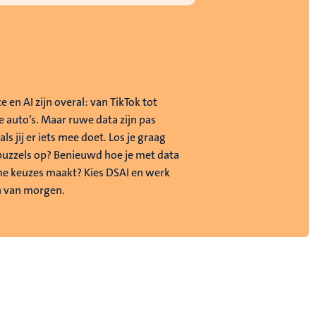
e en AI zijn overal: van TikTok tot
e auto’s. Maar ruwe data zijn pas
ls jij er iets mee doet. Los je graag
uzzels op? Benieuwd hoe je met data
me keuzes maakt? Kies DSAI en werk
h van morgen.