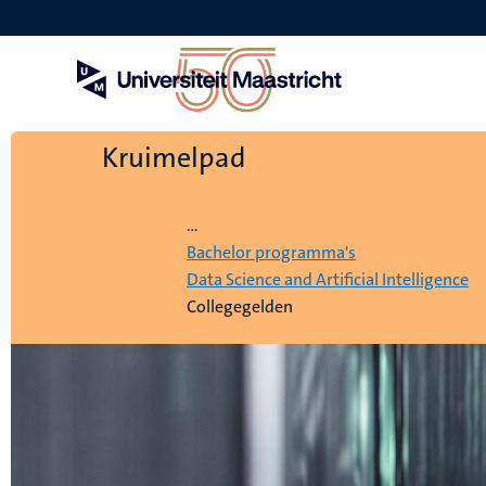
Overslaan
en
naar
de
inhoud
gaan
Kruimelpad
Home
...
Bachelor programma's
Data Science and Artificial Intelligence
Collegegelden