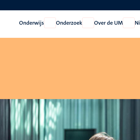
Onderwijs
Onderzoek
Over de UM
N
Open
Open
Open
Onderwijs
Onderzoek
Over
de
UM