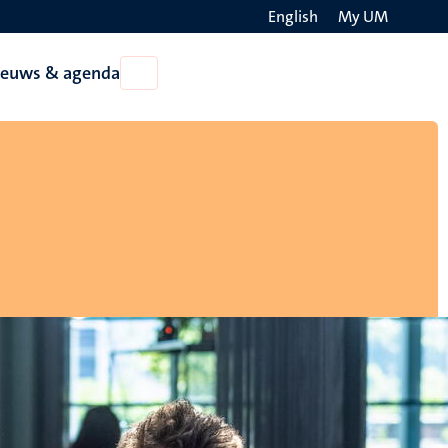
English
My UM
Search
ieuws & agenda
Open
on
Nieuws
the
&
agenda
websit