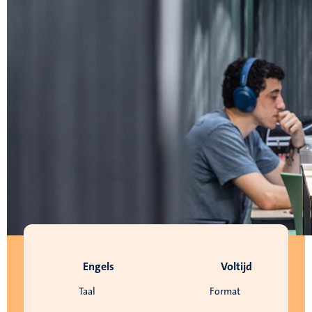
Engels
Voltijd
Taal
Format