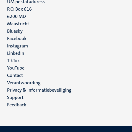
UM postal address
P.O. Box 616
6200 MD
Maastricht
Social
Bluesky
Facebook
media
Instagram
LinkedIn
TikTok
YouTube
Menu
Contact
Verantwoording
footer
Privacy & informatiebeveiliging
(NL)
Support
Feedback