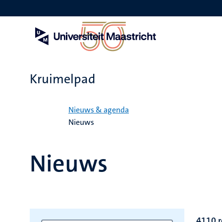
Overslaan
en
naar
de
inhoud
gaan
Kruimelpad
Home
Nieuws & agenda
Nieuws
Nieuws
4110 r