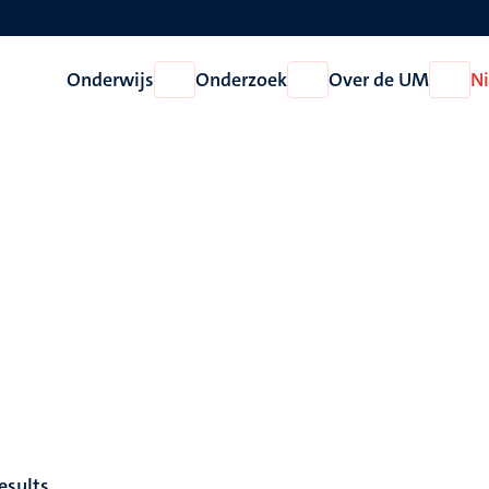
Onderwijs
Onderzoek
Over de UM
N
Open
Open
Open
Onderwijs
Onderzoek
Over
de
UM
esults