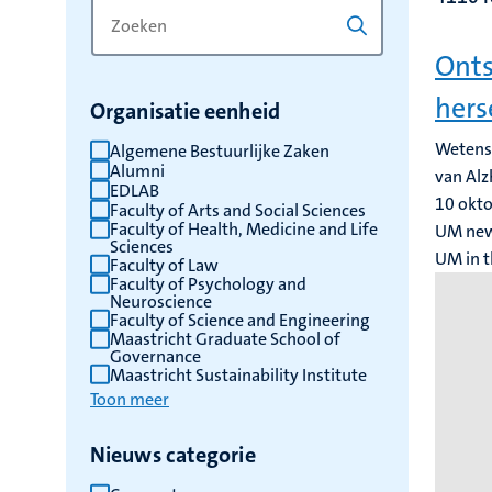
Zoek
Typ
op
een
Onts
trefwoord
trefwoord
om
her
Organisatie eenheid
de
resultaten
Wetensc
Algemene Bestuurlijke Zaken
Alumni
te
van Alz
EDLAB
vernieuwen
10 okt
Faculty of Arts and Social Sciences
Faculty of Health, Medicine and Life
UM new
Sciences
UM in t
Faculty of Law
Faculty of Psychology and
Neuroscience
Faculty of Science and Engineering
Maastricht Graduate School of
Governance
Maastricht Sustainability Institute
Toon meer
Nieuws categorie