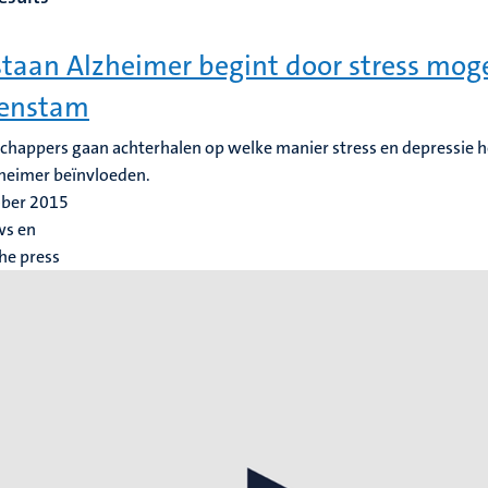
taan Alzheimer begint door stress mogel
senstam
happers gaan achterhalen op welke manier stress en depressie he
heimer beïnvloeden.
ober 2015
s en
he press