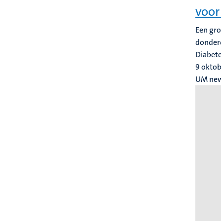
voor
Een gro
donderd
Diabete
9 okto
UM ne