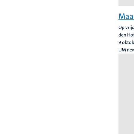
Maas
Op vrij
den Hof
9 okto
UM ne