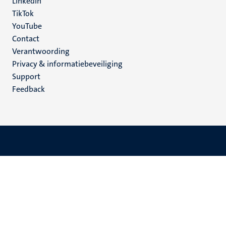
LinkedIn
TikTok
YouTube
Menu
Contact
Verantwoording
footer
Privacy & informatiebeveiliging
(NL)
Support
Feedback