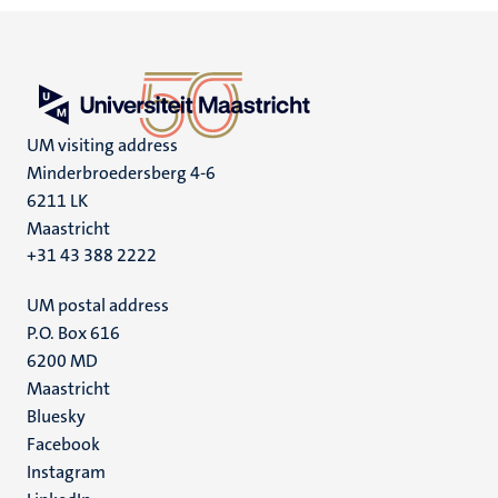
UM visiting address
Minderbroedersberg 4-6
6211 LK
Maastricht
+31 43 388 2222
UM postal address
P.O. Box 616
6200 MD
Maastricht
Social
Bluesky
Facebook
media
Instagram