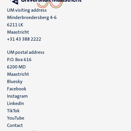
UM visiting address
Minderbroedersberg 4-6
6211 LK
Maastricht
+31 43 388 2222
UM postal address
P.O. Box 616
6200 MD
Maastricht
Social
Bluesky
Facebook
media
Instagram
LinkedIn
TikTok
YouTube
Menu
Contact