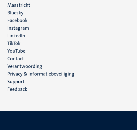
Maastricht
Social
Bluesky
Facebook
media
Instagram
LinkedIn
TikTok
YouTube
Menu
Contact
Verantwoording
footer
Privacy & informatiebeveiliging
(NL)
Support
Feedback