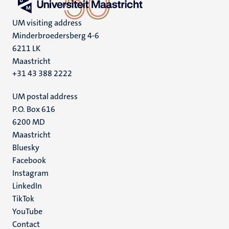
UM visiting address
Minderbroedersberg 4-6
6211 LK
Maastricht
+31 43 388 2222
UM postal address
P.O. Box 616
6200 MD
Maastricht
Social
Bluesky
Facebook
media
Instagram
LinkedIn
TikTok
YouTube
Menu
Contact