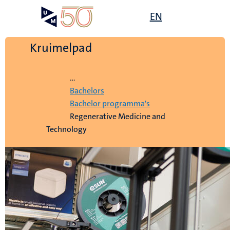
Overslaan
Open
EN
Search
My
en
UM
menu
on
naar
the
de
Kruimelpad
websit
inhoud
Home
gaan
...
Bachelors
Bachelor programma's
Regenerative Medicine and
Technology