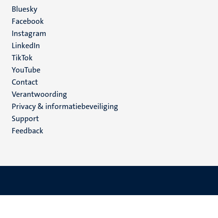
Social
Bluesky
Facebook
media
Instagram
LinkedIn
TikTok
YouTube
Menu
Contact
Verantwoording
footer
Privacy & informatiebeveiliging
(NL)
Support
Feedback