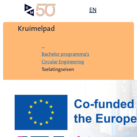
Overslaan
Open
EN
Search
My
en
UM
menu
on
naar
the
de
Kruimelpad
websit
inhoud
Home
gaan
...
Bachelor programma's
Circular Engineering
Toelatingseisen