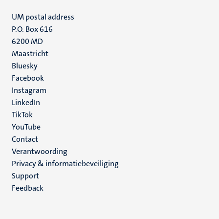
UM postal address
P.O. Box 616
6200 MD
Maastricht
Social
Bluesky
Facebook
media
Instagram
LinkedIn
TikTok
YouTube
Menu
Contact
Verantwoording
footer
Privacy & informatiebeveiliging
(NL)
Support
Feedback