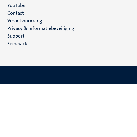
YouTube
Menu
Contact
Verantwoording
footer
Privacy & informatiebeveiliging
(NL)
Support
Feedback