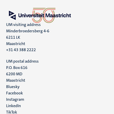
UM visiting address
Minderbroedersberg 4-6
6211 LK
Maastricht
+31 43 388 2222
UM postal address
P.O. Box 616
6200 MD
Maastricht
Social
Bluesky
Facebook
media
Instagram
LinkedIn
TikTok