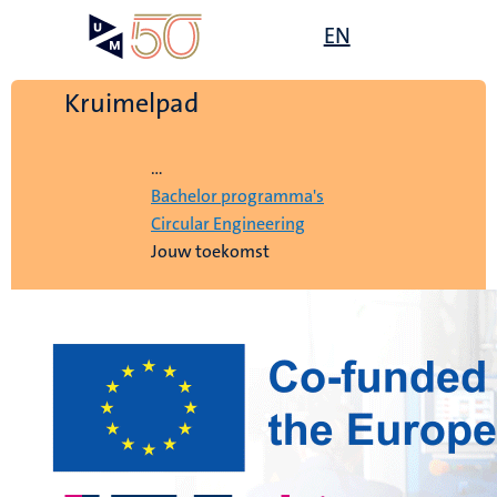
Overslaan
Open
EN
Search
My
en
UM
menu
on
naar
the
de
Kruimelpad
websit
inhoud
Home
gaan
...
Bachelor programma's
Circular Engineering
Jouw toekomst