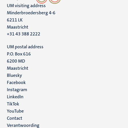
UM visiting address
Minderbroedersberg 4-6
6211 LK
Maastricht
+31 43 388 2222
UM postal address
P.O. Box 616
6200 MD
Maastricht
Social
Bluesky
Facebook
media
Instagram
LinkedIn
TikTok
YouTube
Menu
Contact
Verantwoording
footer