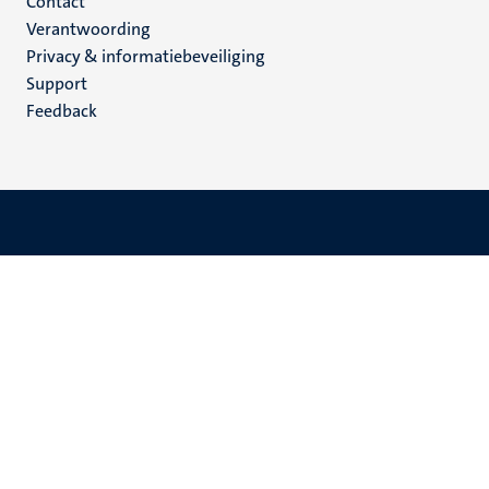
Menu
Contact
Verantwoording
footer
Privacy & informatiebeveiliging
(NL)
Support
Feedback