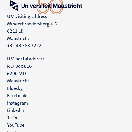
UM visiting address
Minderbroedersberg 4-6
6211 LK
Maastricht
+31 43 388 2222
UM postal address
P.O. Box 616
6200 MD
Maastricht
Social
Bluesky
Facebook
media
Instagram
LinkedIn
TikTok
YouTube