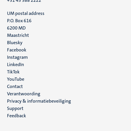
+31 43 388 2222
UM postal address
P.O. Box 616
6200 MD
Maastricht
Social
Bluesky
Facebook
media
Instagram
LinkedIn
TikTok
YouTube
Menu
Contact
Verantwoording
footer
Privacy & informatiebeveiliging
(NL)
Support
Feedback