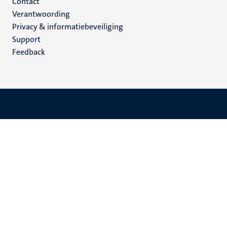
Menu
Contact
Verantwoording
footer
Privacy & informatiebeveiliging
(NL)
Support
Feedback