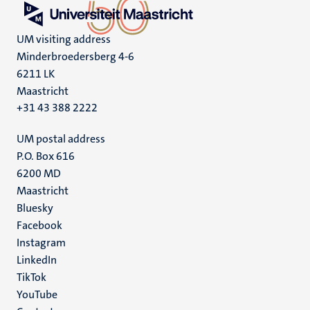
UM visiting address
Minderbroedersberg 4-6
6211 LK
Maastricht
+31 43 388 2222
UM postal address
P.O. Box 616
6200 MD
Maastricht
Social
Bluesky
Facebook
media
Instagram
LinkedIn
TikTok
YouTube