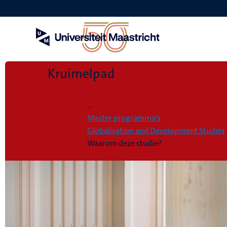
Overslaan
en
naar
de
inhoud
gaan
Kruimelpad
Home
...
Master programma's
Globalisation and Development Studies
Waarom deze studie?