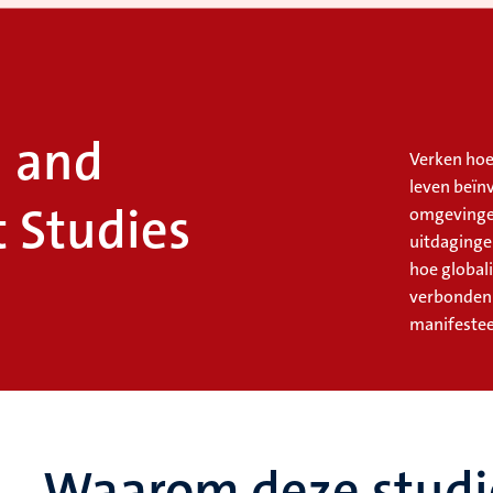
n and
Verken hoe
leven beïn
 Studies
omgevingen
uitdagingen
hoe global
verbonden z
manifestee
Waarom deze studi