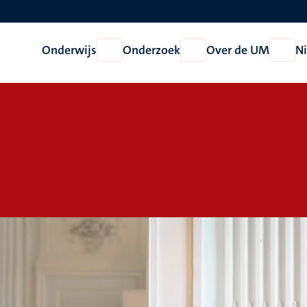
Onderwijs
Onderzoek
Over de UM
N
Open
Open
Open
Onderwijs
Onderzoek
Over
de
UM