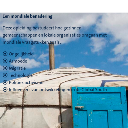
Een mondiale benadering
Deze opleiding bestudeert hoe gezinnen,
gemeenschappen en lokale organisaties omgaan met
mondiale vraagstukken zoals:
Ongelijkheid
Armoede
Migratie
Technologie
Politiek activisme
Influencers van ontwikkelingen in de Global South