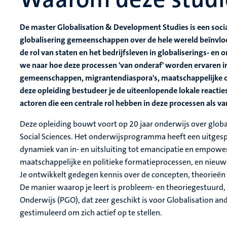
De master Globalisation & Development Studies is een socia
globalisering gemeenschappen over de hele wereld beïnvlo
de rol van staten en het bedrijfsleven in globaliserings- e
we naar hoe deze processen 'van onderaf' worden ervaren in
gemeenschappen, migrantendiaspora's, maatschappelijke org
deze opleiding bestudeer je de uiteenlopende lokale reactie
actoren die een centrale rol hebben in deze processen als 
Deze opleiding bouwt voort op 20 jaar onderwijs over globa
Social Sciences. Het onderwijsprogramma heeft een uitgesp
dynamiek van in- en uitsluiting tot emancipatie en empower
maatschappelijke en politieke formatieprocessen, en nieu
Je ontwikkelt gedegen kennis over de concepten, theorieën
De manier waarop je leert is probleem- en theoriegestuur
Onderwijs (PGO), dat zeer geschikt is voor Globalisation 
gestimuleerd om zich actief op te stellen.