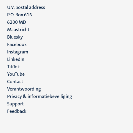
UM postal address
P.O. Box 616
6200 MD
Maastricht
Social
Bluesky
Facebook
media
Instagram
LinkedIn
TikTok
YouTube
Menu
Contact
Verantwoording
footer
Privacy & informatiebeveiliging
(NL)
Support
Feedback