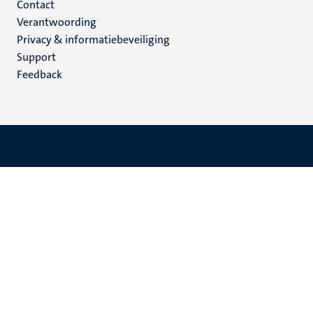
Menu
Contact
Verantwoording
footer
Privacy & informatiebeveiliging
(NL)
Support
Feedback