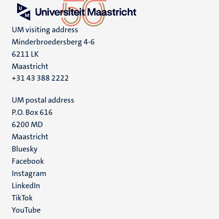
UM visiting address
Minderbroedersberg 4-6
6211 LK
Maastricht
+31 43 388 2222
UM postal address
P.O. Box 616
6200 MD
Maastricht
Social
Bluesky
Facebook
media
Instagram
LinkedIn
TikTok
YouTube