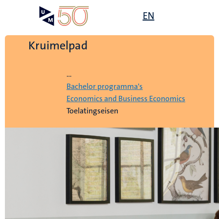
Overslaan
Open
EN
Search
My
en
UM
menu
on
naar
the
de
Kruimelpad
websit
inhoud
Home
gaan
...
Bachelor programma's
Economics and Business Economics
Toelatingseisen