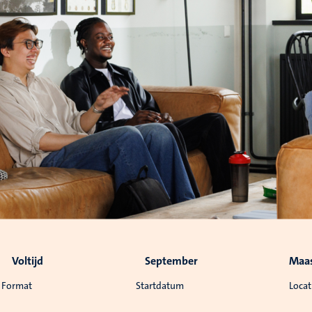
Voltijd
September
Maas
Format
Startdatum
Locat