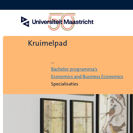
Overslaan
en
naar
de
inhoud
gaan
Kruimelpad
Home
...
Bachelor programma's
Economics and Business Economics
Specialisaties