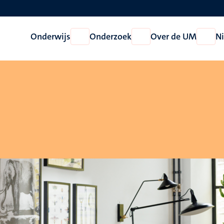
Onderwijs
Onderzoek
Over de UM
N
Open
Open
Open
Onderwijs
Onderzoek
Over
de
UM