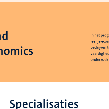
nd
In het pro
leer je ec
nomics
bedrijven t
vaardighed
onderzoek 
Specialisaties