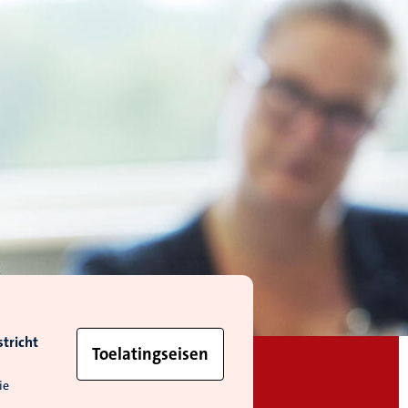
tricht
Toelatingseisen
ie