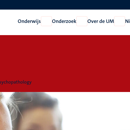
Onderwijs
Onderzoek
Over de UM
N
Open
Open
Open
Onderwijs
Onderzoek
Over
de
UM
Psychopathology