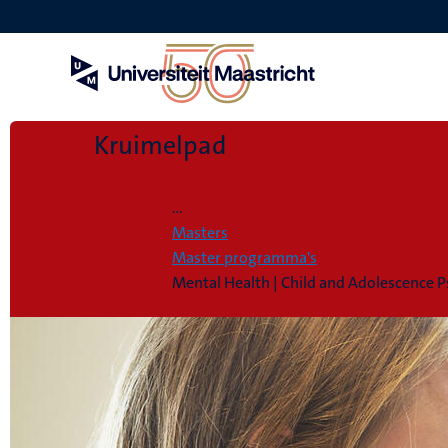
Overslaan
en
naar
de
inhoud
gaan
Kruimelpad
Home
...
Masters
Master programma's
Mental Health | Child and Adolescence 