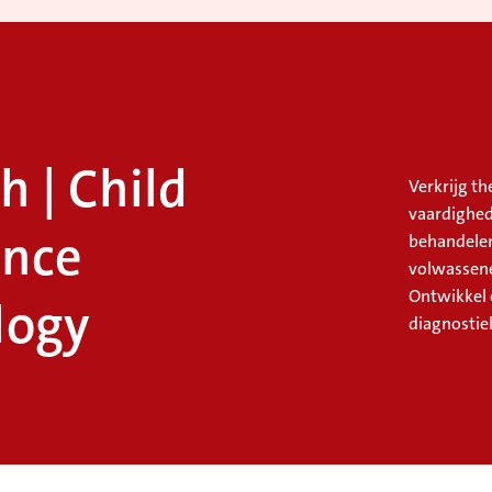
h | Child
Verkrijg th
vaardighed
ence
behandelen
volwassene
Ontwikkel 
logy
diagnostie