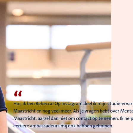
“
Hoi, ik ben Rebecca! Op Instagram deel ik mijn studie-erva
Maastricht en nog veel meer. Als je vragen hebt over Menta
Maastricht, aarzel dan niet om contact op te nemen. Ik help
eerdere ambassadeurs mij ook hebben geholpen.