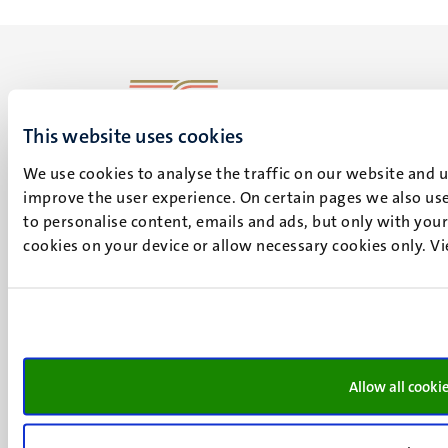
This website uses cookies
UM visiting address
Minderbroedersberg 4-6
We use cookies to analyse the traffic on our website and 
6211 LK
improve the user experience. On certain pages we also use
Maastricht
to personalise content, emails and ads, but only with your 
+31 43 388 2222
cookies on your device or allow necessary cookies only. V
UM postal address
P.O. Box 616
6200 MD
Maastricht
Social
Allow all cooki
Bluesky
Facebook
media
Instagram