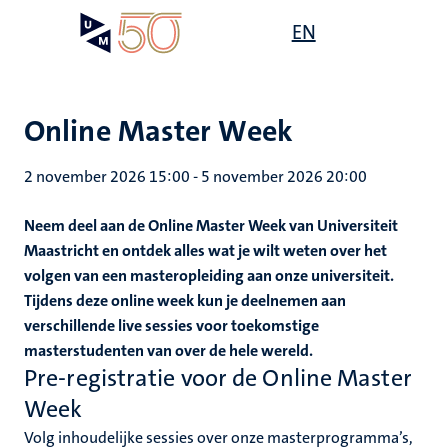
Overslaan
Open
EN
Search
My
en
UM
menu
on
naar
the
de
websit
inhoud
Online Master Week
gaan
2 november 2026 15:00
-
5 november 2026 20:00
Neem deel aan de Online Master Week van Universiteit
Maastricht en ontdek alles wat je wilt weten over het
volgen van een masteropleiding aan onze universiteit.
Tijdens deze online week kun je deelnemen aan
verschillende live sessies voor toekomstige
masterstudenten van over de hele wereld.
Pre-registratie voor de Online Master
Week
Volg inhoudelijke sessies over onze masterprogramma’s,