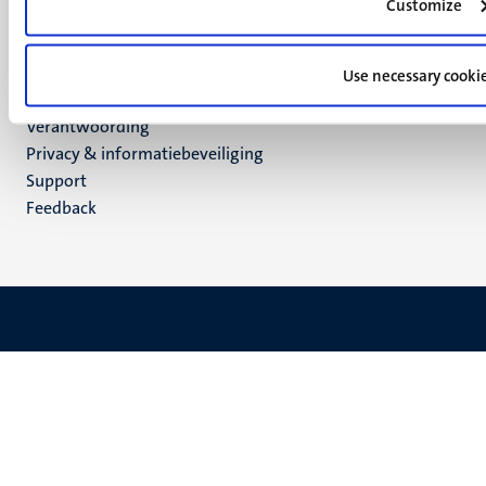
Customize
LinkedIn
TikTok
YouTube
Use necessary cooki
Menu
Contact
Verantwoording
footer
Privacy & informatiebeveiliging
(NL)
Support
Feedback