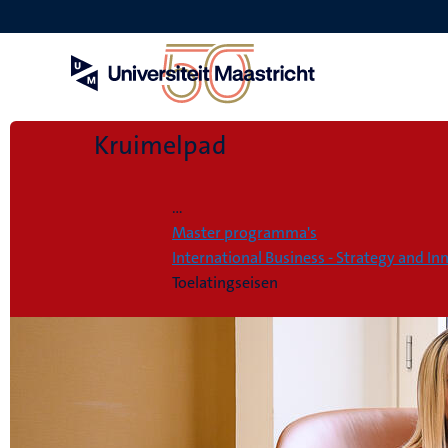
Overslaan
en
naar
de
inhoud
gaan
Kruimelpad
Home
...
Master programma's
International Business - Strategy and In
Toelatingseisen