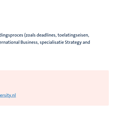
dingsproces (zoals deadlines, toelatingseisen,
national Business, specialisatie Strategy and
rsity.nl