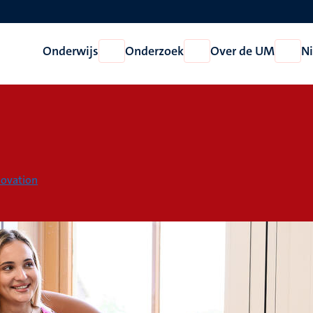
Onderwijs
Onderzoek
Over de UM
N
Open
Open
Open
Onderwijs
Onderzoek
Over
de
UM
novation