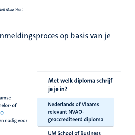
teit Maastricht.
meldingsproces op basis van je
Met welk diploma schrijf
je je in?
laamse
Nederlands of Vlaams
helor- of
relevant NVAO-
AO-
geaccrediteerd diploma
en nodig voor
UM School of Business