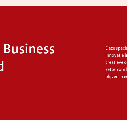
l Business
Deze specia
innovatie i
d
creatieve o
zetten om 
blijven in