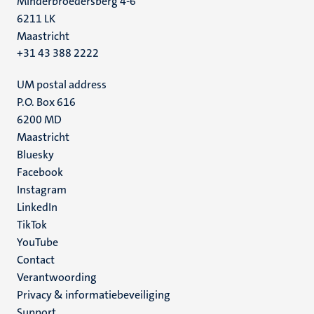
Minderbroedersberg 4-6
6211 LK
Maastricht
+31 43 388 2222
UM postal address
P.O. Box 616
6200 MD
Maastricht
Social
Bluesky
Facebook
media
Instagram
LinkedIn
TikTok
YouTube
Menu
Contact
Verantwoording
footer
Privacy & informatiebeveiliging
(NL)
Support