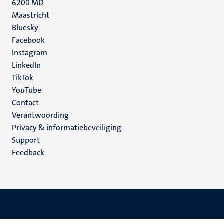
6200 MD
Maastricht
Social
Bluesky
Facebook
media
Instagram
LinkedIn
TikTok
YouTube
Menu
Contact
Verantwoording
footer
Privacy & informatiebeveiliging
(NL)
Support
Feedback