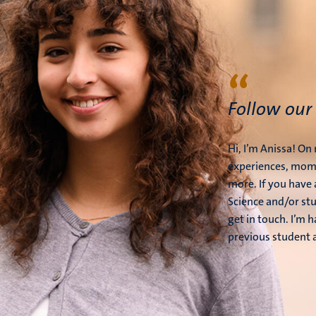
“
Follow our
Hi, I’m Anissa! O
experiences, mome
more. If you have
Science and/or stu
get in touch. I’m 
previous student