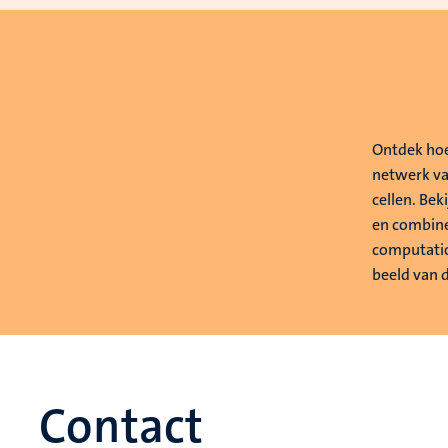
e
Ontdek hoe
netwerk va
cellen. Bek
en combine
computati
beeld van 
Contact