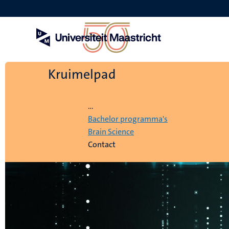
Overslaan
en
naar
de
inhoud
gaan
Kruimelpad
Home
...
Bachelor programma's
Brain Science
Contact