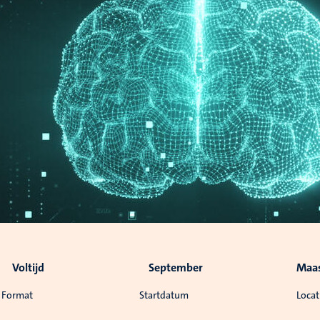
Voltijd
September
Maas
Format
Startdatum
Locat