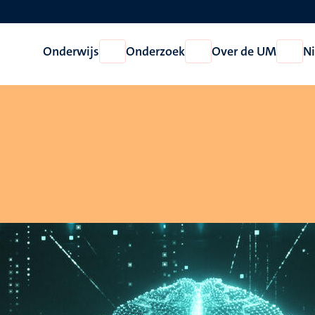
Onderwijs
Onderzoek
Over de UM
N
Open
Open
Open
Onderwijs
Onderzoek
Over
de
UM