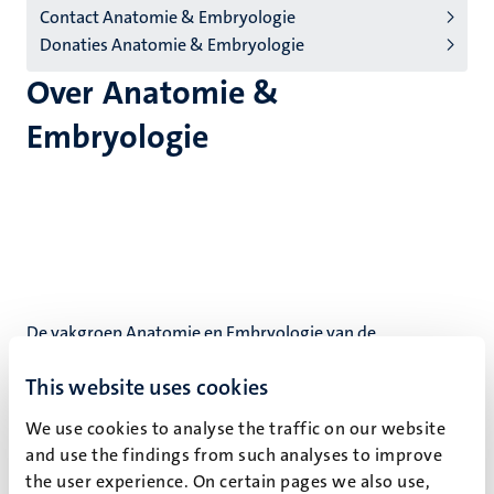
Contact Anatomie & Embryologie
(NL)
Donaties Anatomie & Embryologie
Over Anatomie &
Embryologie
De vakgroep Anatomie en Embryologie van de
Universiteit Maastricht verzorgt onderwijs in de
This website uses cookies
anatomie, embryologie en histologie (d.m.v. virtuele
microscopie) voor gezondheidswetenschappers,
We use cookies to analyse the traffic on our website
studenten geneeskunde en artsen, biomedische
and use the findings from such analyses to improve
studenten en voor andere opleidingen waarin het
the user experience. On certain pages we also use,