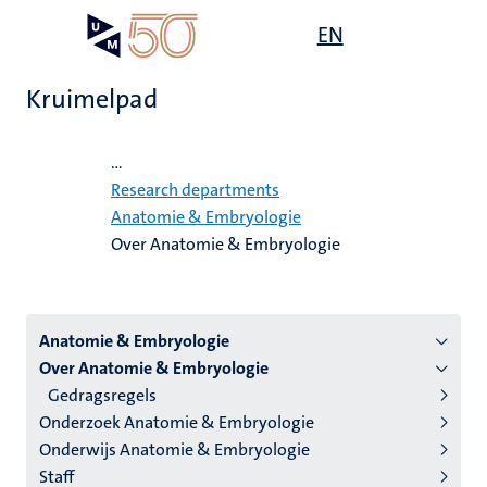
Overslaan
Open
EN
Search
My
en
UM
menu
on
naar
the
Kruimelpad
de
websit
inhoud
Home
gaan
...
Research departments
Anatomie & Embryologie
Over Anatomie & Embryologie
Menu
Anatomie & Embryologie
Over Anatomie & Embryologie
instituten
Gedragsregels
niveau
Onderzoek Anatomie & Embryologie
2/3
Onderwijs Anatomie & Embryologie
Nederlands
Staff