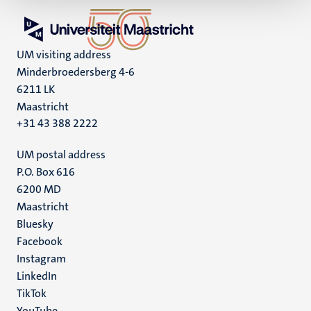
UM visiting address
Minderbroedersberg 4-6
6211 LK
Maastricht
+31 43 388 2222
UM postal address
P.O. Box 616
6200 MD
Maastricht
Social
Bluesky
Facebook
media
Instagram
LinkedIn
TikTok
YouTube