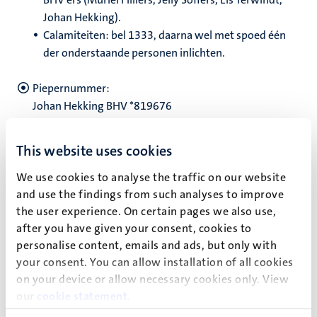
Johan Hekking).
Calamiteiten: bel 1333, daarna wel met spoed één
der onderstaande personen inlichten.
Piepernummer:
Johan Hekking BHV *819676
Els Terwindt EHBO - BHV *819711
This website uses cookies
Wat moet er gebeuren als de
ontruimingsalarminstallatie in werking treedt?
We use cookies to analyse the traffic on our website
and use the findings from such analyses to improve
Een rood busje aan het plafond, de slow-woop, geeft
the user experience. On certain pages we also use,
met een langzaam aanzwellend en snel afnemend
after you have given your consent, cookies to
geluid aan dat het gebouw
onmiddellijk
personalise content, emails and ads, but only with
ontruimd
dient te worden. Hiertoe moeten
your consent. You can allow installation of all cookies
de
vluchtwegen
worden gebruikt.
on your device or allow necessary cookies only. View
our
cookie statement
.
Wat zijn vluchtwegen?