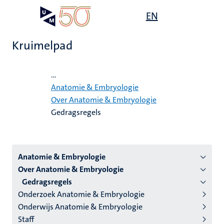
Overslaan
Open
EN
Search
My
en
UM
menu
on
naar
the
Kruimelpad
de
websit
inhoud
Home
gaan
...
Anatomie & Embryologie
Over Anatomie & Embryologie
Gedragsregels
Menu
Anatomie & Embryologie
Over Anatomie & Embryologie
instituten
Gedragsregels
niveau
Onderzoek Anatomie & Embryologie
2/3
Onderwijs Anatomie & Embryologie
Nederlands
Staff