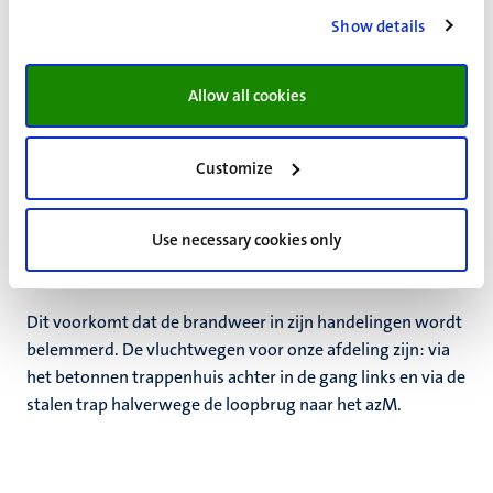
De routes die worden aangeduid met pictogrammen.
Show details
Allow all cookies
Customize
Use necessary cookies only
De gebruikelijke trappen in de lifttoren mogen dan niet
gebruikt worden!
Dit voorkomt dat de brandweer in zijn handelingen wordt
belemmerd. De vluchtwegen voor onze afdeling zijn: via
het betonnen trappenhuis achter in de gang links en via de
stalen trap halverwege de loopbrug naar het azM.