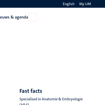
English
My UM
Search
ieuws & agenda
Open
on
Nieuws
the
&
agenda
websit
Fast facts
Specialised in Anatomie & Embryologie
(A&E)