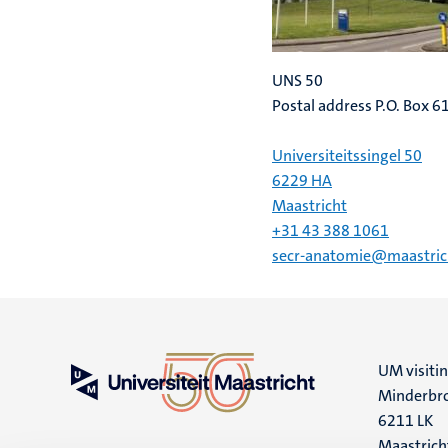
UNS 50
Postal address P.O. Box 
Universiteitssingel 50
6229 HA
Maastricht
+31 43 388 1061
secr-anatomie@maastrich
UM visiti
Minderbro
6211 LK
Maastrich