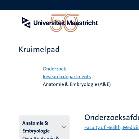
Overslaan
en
naar
de
inhoud
gaan
Kruimelpad
Home
Onderzoek
Research departments
Anatomie & Embryologie (A&E)
Onderzoeksafd
Menu
Anatomie &
Faculty of Health, Medici
Embryologie
instituten
Over Anatomie &