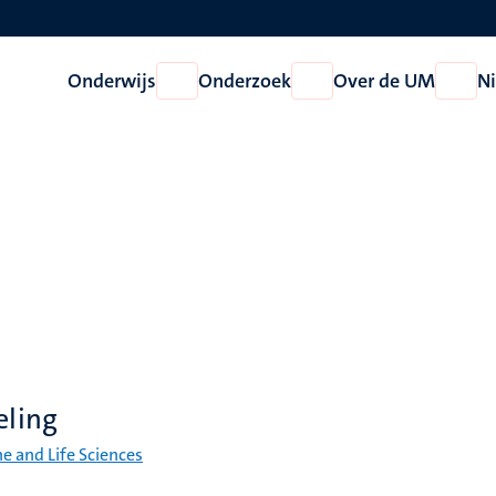
Onderwijs
Onderzoek
Over de UM
N
Open
Open
Open
Onderwijs
Onderzoek
Over
de
UM
eling
ne and Life Sciences