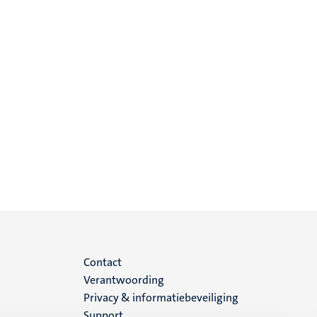
Menu
Contact
Verantwoording
footer
Privacy & informatiebeveiliging
Support