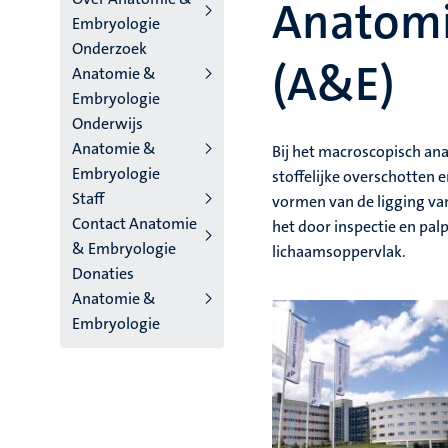
Anatomi
Embryologie
niveau
Onderzoek
2/3
(A&E)
Anatomie &
Embryologie
Nederlands
Onderwijs
(NL)
Anatomie &
Bij het macroscopisch an
Embryologie
stoffelijke overschotten e
Staff
vormen van de ligging van
Contact Anatomie
het door inspectie en pal
& Embryologie
lichaamsoppervlak.
Donaties
Anatomie &
Embryologie