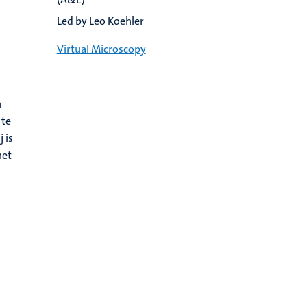
Led by Leo Koehler
Virtual Microscopy
n
 te
 is
het