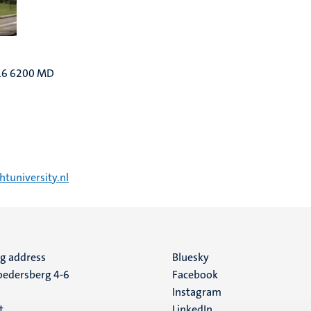
616 6200 MD
tuniversity.nl
ng address
Social
Bluesky
edersberg 4-6
Facebook
media
Instagram
t
LinkedIn