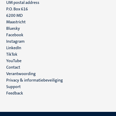
UM postal address
P.O. Box 616
6200 MD
Maastricht
Social
Bluesky
Facebook
media
Instagram
LinkedIn
TikTok
YouTube
Menu
Contact
Verantwoording
footer
Privacy & informatiebeveiliging
(NL)
Support
Feedback