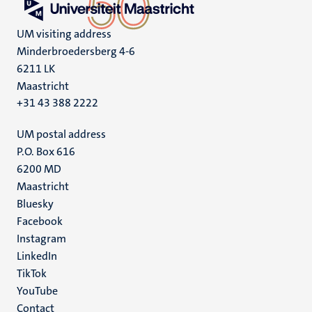
UM visiting address
Minderbroedersberg 4-6
6211 LK
Maastricht
+31 43 388 2222
UM postal address
P.O. Box 616
6200 MD
Maastricht
Social
Bluesky
Facebook
media
Instagram
LinkedIn
TikTok
YouTube
Menu
Contact