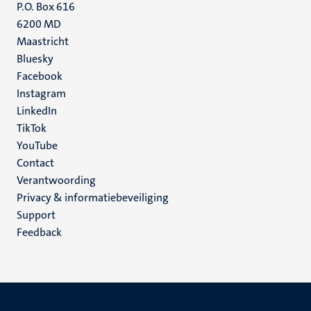
P.O. Box 616
6200 MD
Maastricht
Social
Bluesky
Facebook
media
Instagram
LinkedIn
TikTok
YouTube
Menu
Contact
Verantwoording
footer
Privacy & informatiebeveiliging
(NL)
Support
Feedback