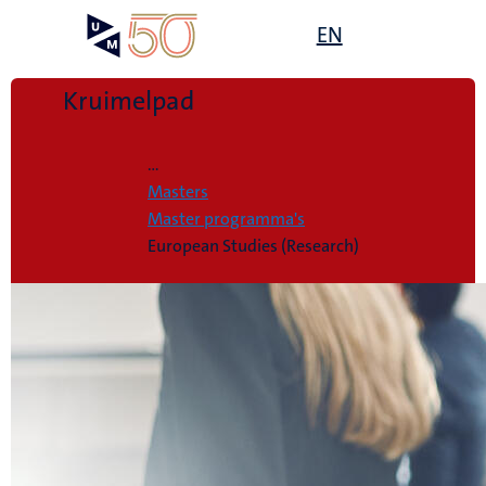
Overslaan
Open
EN
Search
My
en
UM
menu
on
naar
the
de
Kruimelpad
websit
inhoud
Home
gaan
...
Masters
Master programma's
European Studies (Research)