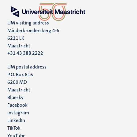
UM visiting address
Minderbroedersberg 4-6
6211 LK
Maastricht
+31 43 388 2222
UM postal address
P.O. Box 616
6200 MD
Maastricht
Social
Bluesky
Facebook
media
Instagram
LinkedIn
TikTok
YouTube