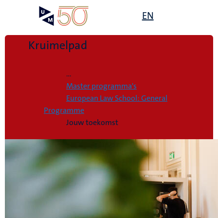
Overslaan
Open
EN
Search
My
en
UM
menu
on
naar
the
de
Kruimelpad
websit
inhoud
Home
gaan
...
Master programma's
European Law School: General
Programme
Jouw toekomst