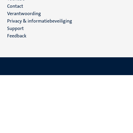
Menu
Contact
Verantwoording
footer
Privacy & informatiebeveiliging
(NL)
Support
Feedback