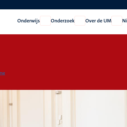
Onderwijs
Onderzoek
Over de UM
N
Open
Open
Open
Onderwijs
Onderzoek
Over
de
UM
mme