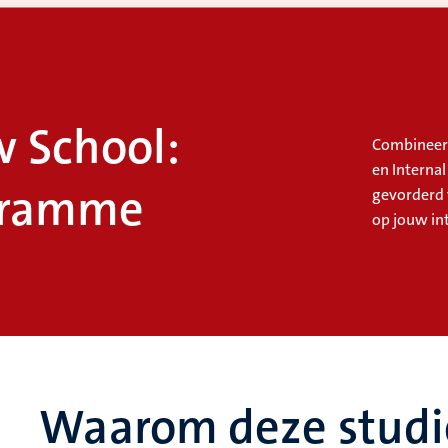
 School:
Combineer 
en Interna
gramme
gevorderd 
op jouw in
Waarom deze studi