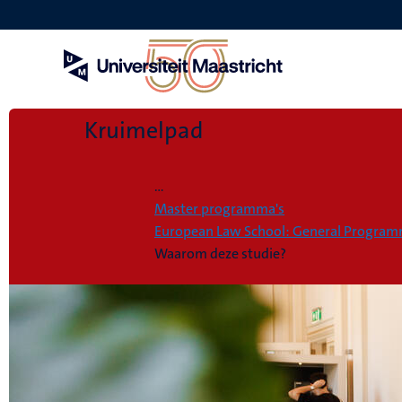
Overslaan
en
naar
de
inhoud
gaan
Kruimelpad
Home
...
Master programma's
European Law School: General Progra
Waarom deze studie?