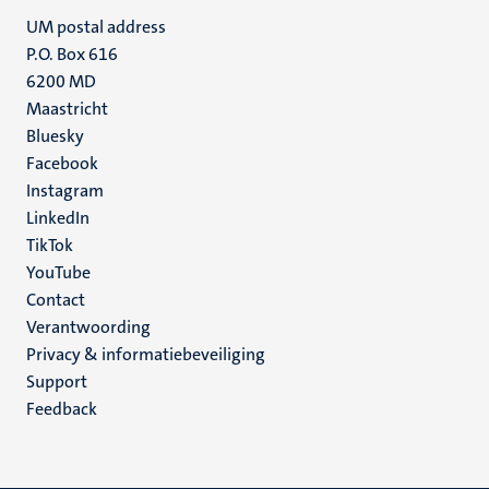
UM postal address
P.O. Box 616
6200 MD
Maastricht
Social
Bluesky
Facebook
media
Instagram
LinkedIn
TikTok
YouTube
Menu
Contact
Verantwoording
footer
Privacy & informatiebeveiliging
(NL)
Support
Feedback