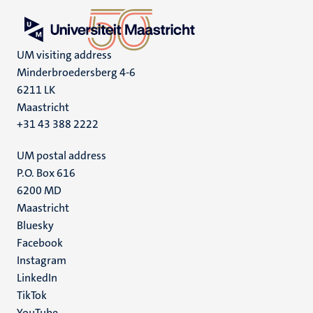
UM visiting address
Minderbroedersberg 4-6
6211 LK
Maastricht
+31 43 388 2222
UM postal address
P.O. Box 616
6200 MD
Maastricht
Social
Bluesky
Facebook
media
Instagram
LinkedIn
TikTok
YouTube