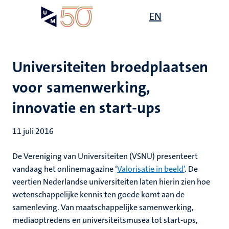
Overslaan
Open
EN
Search
My
en
UM
menu
on
naar
the
de
websit
inhoud
Universiteiten broedplaatsen
gaan
voor samenwerking,
innovatie en start-ups
11 juli 2016
De Vereniging van Universiteiten (VSNU) presenteert
vandaag het onlinemagazine ‘
Valorisatie in beeld’
. De
veertien Nederlandse universiteiten laten hierin zien hoe
wetenschappelijke kennis ten goede komt aan de
samenleving. Van maatschappelijke samenwerking,
mediaoptredens en universiteitsmusea tot start-ups,