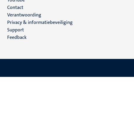
Menu
Contact
Verantwoording
footer
Privacy & informatiebeveiliging
(NL)
Support
Feedback