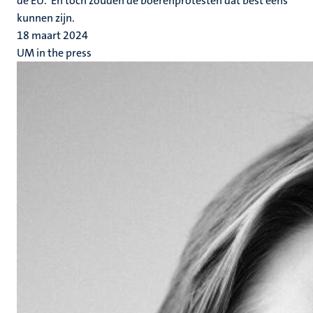
de EU.’ En toch zouden de boerenprotesten dat best eens
kunnen zijn.
18 maart 2024
UM in the press