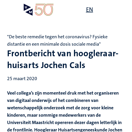
Overslaan
Open
EN
Search
My
en
UM
menu
on
naar
the
de
websit
inhoud
"De beste remedie tegen het coronavirus? Fysieke
gaan
distantie en een minimale dosis sociale media"
Frontbericht van hoogleraar-
huisarts Jochen Cals
25 maart 2020
Veel collega’s zijn momenteel druk met het organiseren
van digitaal onderwijs of het combineren van
wetenschappelijk onderzoek met de zorg voor kleine
kinderen, maar sommige medewerkers van de
Universiteit Maastricht opereren dezer dagen letterlijk in
de frontlinie. Hoogleraar Huisartsengeneeskunde Jochen