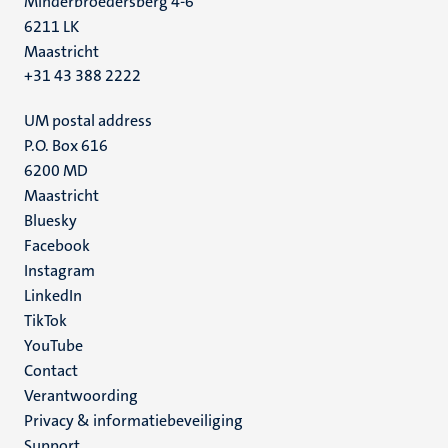
Minderbroedersberg 4-6
6211 LK
Maastricht
+31 43 388 2222
UM postal address
P.O. Box 616
6200 MD
Maastricht
Social
Bluesky
Facebook
media
Instagram
LinkedIn
TikTok
YouTube
Menu
Contact
Verantwoording
footer
Privacy & informatiebeveiliging
(NL)
Support