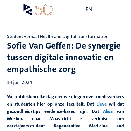
Overslaan
Open
EN
Search
My
en
UM
menu
on
naar
the
de
websit
inhoud
Student verhaal Health and Digital Transformation
gaan
Sofie Van Geffen: De synergie
tussen digitale innovatie en
empathische zorg
14 juni 2024
We ontdekken elke dag nieuwe dingen over medewerkers
en studenten hier op onze faculteit. Dat
Lieve
wil dat
gezondheidstips evidence-based zijn. Dat
Alisa
van
Moskou naar Maastricht is verhuisd om
eerstejaarsstudent Regenerative Medicine and