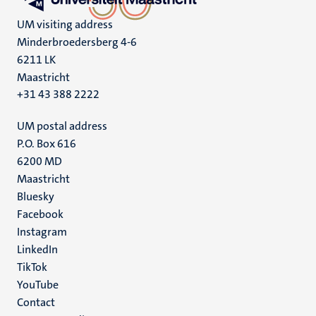
UM visiting address
Minderbroedersberg 4-6
6211 LK
Maastricht
+31 43 388 2222
UM postal address
P.O. Box 616
6200 MD
Maastricht
Social
Bluesky
Facebook
media
Instagram
LinkedIn
TikTok
YouTube
Menu
Contact