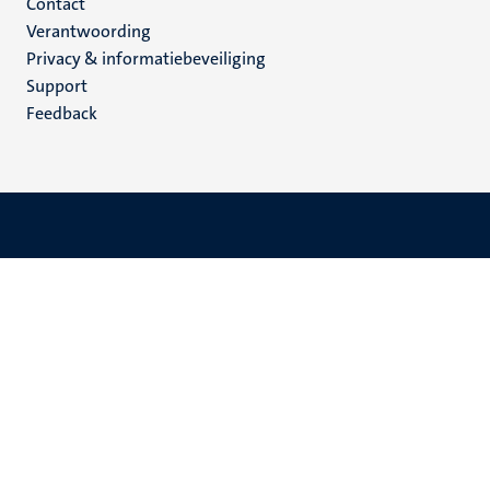
Menu
Contact
Verantwoording
footer
Privacy & informatiebeveiliging
(NL)
Support
Feedback