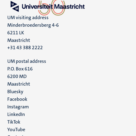
UM visiting address
Minderbroedersberg 4-6
6211 LK
Maastricht
+31 43 388 2222
UM postal address
P.O. Box 616
6200 MD
Maastricht
Social
Bluesky
Facebook
media
Instagram
LinkedIn
TikTok
YouTube