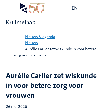
Overslaan
Open
EN
Search
My
en
UM
menu
on
naar
the
Kruimelpad
de
websit
inhoud
Home
gaan
Nieuws & agenda
Nieuws
Aurélie Carlier zet wiskunde in voor betere
zorg voor vrouwen
Aurélie Carlier zet wiskunde
in voor betere zorg voor
vrouwen
26 mei 2026