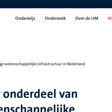
Onderwijs
Onderzoek
Over de UM
N
Open
Open
Open
Onderwijs
Onderzoek
Over
de
UM
ge wetenschappelijke infrastructuur in Nederland
 onderdeel van
enschappelijke