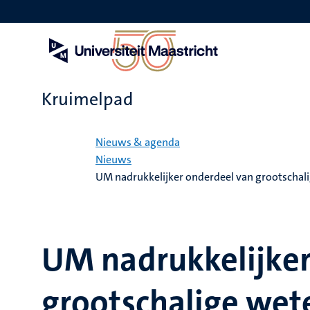
Overslaan
en
naar
de
inhoud
gaan
Kruimelpad
Home
Nieuws & agenda
Nieuws
UM nadrukkelijker onderdeel van grootschali
UM nadrukkelijker
grootschalige wet