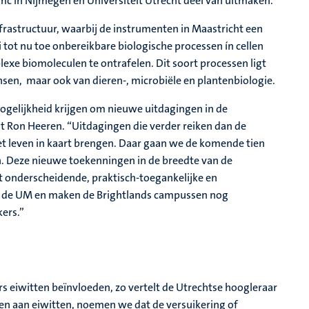
 in Nijmegen en Universiteit Utrecht deel van uitmaken.
frastructuur, waarbij de instrumenten in Maastricht een
i tot nu toe onbereikbare biologische processen ín cellen
xe biomoleculen te ontrafelen. Dit soort processen ligt
ensen, maar ook van dieren-, microbiële en plantenbiologie.
ogelijkheid krijgen om nieuwe uitdagingen in de
t Ron Heeren. “Uitdagingen die verder reiken dan de
t leven in kaart brengen. Daar gaan we de komende tien
. Deze nieuwe toekenningen in de breedte van de
 onderscheidende, praktisch-toegankelijke en
aan de UM en maken de Brightlands campussen nog
kers.”
s eiwitten beïnvloeden, zo vertelt de Utrechtse hoogleraar
n aan eiwitten, noemen we dat de versuikering of