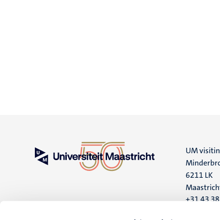
UM visiti
Minderbro
6211 LK
Maastrich
+31 43 3