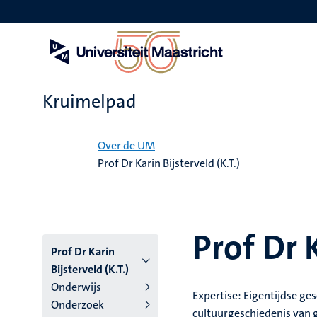
Overslaan
en
naar
de
inhoud
gaan
Kruimelpad
Home
Over de UM
Prof Dr Karin Bijsterveld (K.T.)
Prof Dr K
Prof Dr Karin
Bijsterveld (K.T.)
Onderwijs
Expertise: Eigentijdse ge
Onderzoek
cultuurgeschiedenis van g