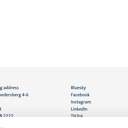
ng address
Social
Bluesky
edersberg 4-6
Facebook
media
Instagram
t
LinkedIn
88 2222
TikTok
YouTube