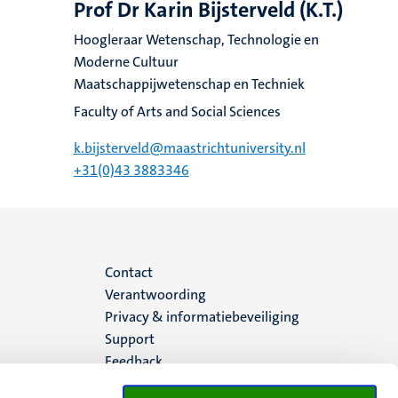
Prof Dr Karin Bijsterveld (K.T.)
Hoogleraar Wetenschap, Technologie en
Moderne Cultuur
Maatschappijwetenschap en Techniek
Faculty of Arts and Social Sciences
k.bijsterveld@maastrichtuniversity.nl
+31(0)43 3883346
Menu
Contact
Verantwoording
footer
Privacy & informatiebeveiliging
Support
(NL)
Feedback