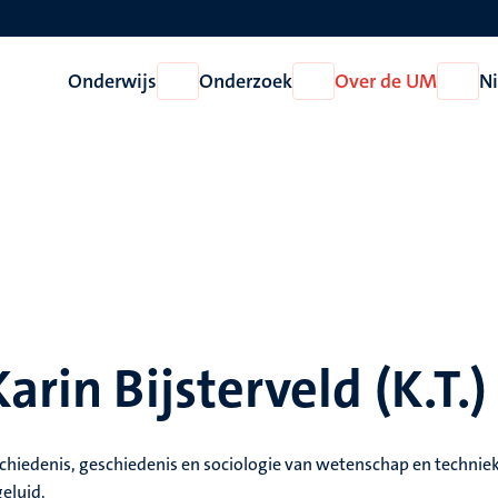
Onderwijs
Onderzoek
Over de UM
N
Open
Open
Open
Onderwijs
Onderzoek
Over
de
UM
arin Bijsterveld (K.T.)
schiedenis, geschiedenis en sociologie van wetenschap en techniek
eluid.