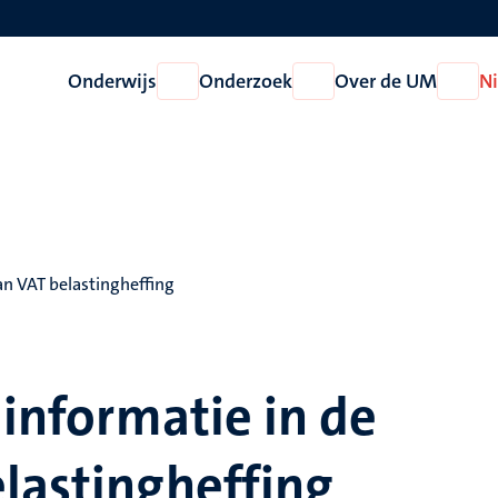
Onderwijs
Onderzoek
Over de UM
N
Open
Open
Open
Onderwijs
Onderzoek
Over
de
UM
van VAT belastingheffing
 informatie in de
lastingheffing