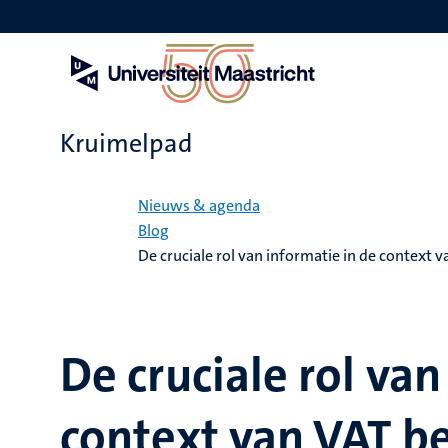
Overslaan
en
naar
de
inhoud
gaan
Kruimelpad
Home
Nieuws & agenda
Blog
De cruciale rol van informatie in de context 
De cruciale rol van
context van VAT be