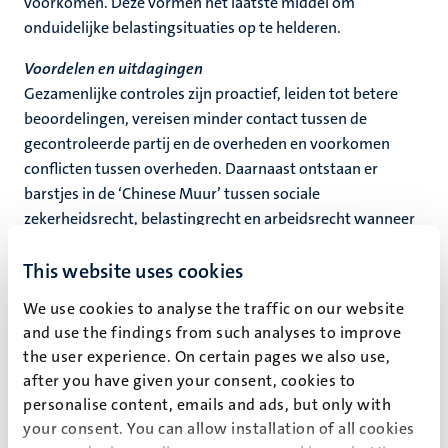
voorkomen. Deze vormen het laatste middel om
onduidelijke belastingsituaties op te helderen.
Voordelen en uitdagingen
Gezamenlijke controles zijn proactief, leiden tot betere
beoordelingen, vereisen minder contact tussen de
gecontroleerde partij en de overheden en voorkomen
conflicten tussen overheden. Daarnaast ontstaan er
barstjes in de ‘Chinese Muur’ tussen sociale
zekerheidsrecht, belastingrecht en arbeidsrecht wanneer
controleurs over de hekken heenkijken en direct met
This website uses cookies
elkaar gaan communiceren. In veel landen voorziet het
bestaande juridisch kader echter niet in dergelijke
We use cookies to analyse the traffic on our website
interacties.
and use the findings from such analyses to improve
the user experience. On certain pages we also use,
Ondanks de vele voordelen zijn grensoverschrijdende
after you have given your consent, cookies to
gezamenlijke controles niet zonder problemen. Zo kunnen
personalise content, emails and ads, but only with
de informatiestandaarden of interactiepatronen van de
your consent. You can allow installation of all cookies
betrokken landen strijdig zijn. Ook taal kan een uitdaging