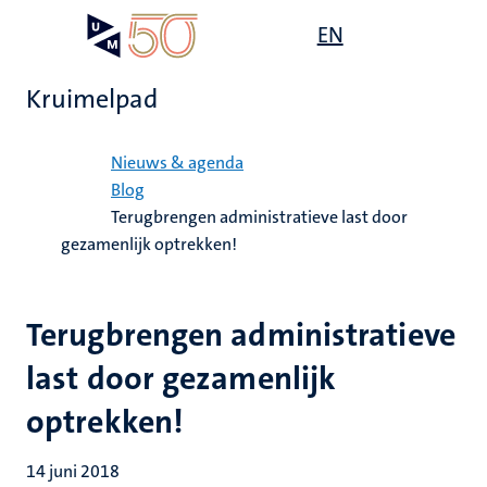
Overslaan
Open
EN
Search
My
en
UM
menu
on
naar
the
Kruimelpad
de
websit
inhoud
Home
gaan
Nieuws & agenda
Blog
Terugbrengen administratieve last door
gezamenlijk optrekken!
Terugbrengen administratieve
last door gezamenlijk
optrekken!
14 juni 2018