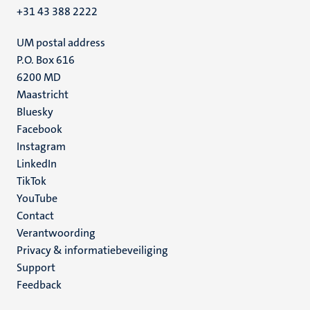
+31 43 388 2222
UM postal address
P.O. Box 616
6200 MD
Maastricht
Social
Bluesky
Facebook
media
Instagram
LinkedIn
TikTok
YouTube
Menu
Contact
Verantwoording
footer
Privacy & informatiebeveiliging
(NL)
Support
Feedback