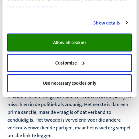
our
worden terugbetaald.
cookie statement
.
Is het aanzien van de politiek nu geschaad? Het hangt er
Show details
uiteraard van af of we vinden dat politieke partijen
inderdaad hun specifieke beloftes moeten uitvoeren en
waarmaken. Bij voorbeeld omdat we dat netjes vinden
Allow all cookies
(voorkomen van ‘kiezersbedrog’) of omdat we vinden dat
er zoiets is als een mandaat van de kiezer voor de politieke
Customize
partij die op grond van een programma verkiezingen wint.
Het laatste is juridisch in ieder geval niet juist: er is niet
een juridische binding, hoogstens een morele. Inderdaad
Use necessary cookies only
kan het schenden van vertrouwen door een belofte niet na
te komen leiden tot gebrek aan vertrouwen in die partij en
misschien in de politiek als zodanig. Het eerste is dan een
prima sanctie, maar de vraag is of dat verband zo
eenduidig is. Het tweede is vervelend voor die andere
vertrouwenwekkende partijen, maar het is wel erg simpel
om die link te leggen.