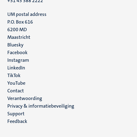
+31 43 388 2222
UM postal address
P.O. Box 616
6200 MD
Maastricht
Social
Bluesky
Facebook
media
Instagram
LinkedIn
TikTok
YouTube
Menu
Contact
Verantwoording
footer
Privacy & informatiebeveiliging
(NL)
Support
Feedback