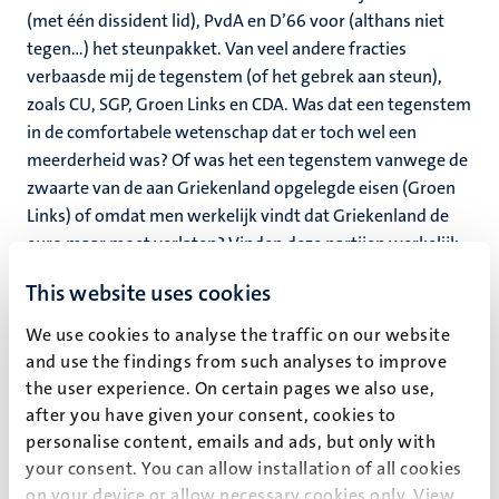
(met één dissident lid), PvdA en D’66 voor (althans niet
tegen…) het steunpakket. Van veel andere fracties
verbaasde mij de tegenstem (of het gebrek aan steun),
zoals CU, SGP, Groen Links en CDA. Was dat een tegenstem
in de comfortabele wetenschap dat er toch wel een
meerderheid was? Of was het een tegenstem vanwege de
zwaarte van de aan Griekenland opgelegde eisen (Groen
Links) of omdat men werkelijk vindt dat Griekenland de
euro maar moet verlaten? Vinden deze partijen werkelijk
dat Nederland als enige land nu dwars had moeten gaan
This website uses cookies
liggen, met alle (ook geo-politieke) consequenties van
dien? Het CDA heeft daarnaast nog de erfenis van haar
We use cookies to analyse the traffic on our website
vroegere minister De Jager, die destijds instemde met
and use the findings from such analyses to improve
eerdere steun en dienaangaande verklaarde dat alle
the user experience. On certain pages we also use,
leningen zouden worden terugbetaald. Het huidige
after you have given your consent, cookies to
pakket vloeit in zekere zin voort uit de eerdere en maakt
personalise content, emails and ads, but only with
dat voorlopig de leningen kunnen worden terugbetaald.
your consent. You can allow installation of all cookies
Nu niks doen betekent zeker dat die eerdere leningen niet
on your device or allow necessary cookies only. View