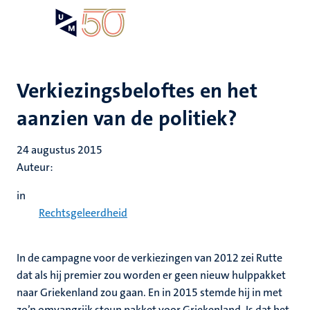
Overslaan
Open
Search
My
en
UM
menu
on
naar
the
de
websit
inhoud
Verkiezingsbeloftes en het
gaan
aanzien van de politiek?
24 augustus 2015
Auteur:
in
Rechtsgeleerdheid
In de campagne voor de verkiezingen van 2012 zei Rutte
dat als hij premier zou worden er geen nieuw hulppakket
naar Griekenland zou gaan. En in 2015 stemde hij in met
zo’n omvangrijk steun pakket voor Griekenland. Is dat het