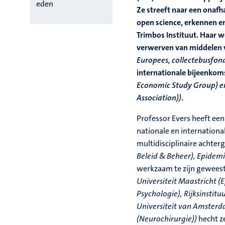
eden
Ze streeft naar een onaf
open science, erkennen en
Trimbos Instituut. Haar w
verwerven van middelen
Europees, collectebusfon
internationale bijeenkoms
Economic Study Group) e
Association))
.
Professor Evers heeft een 
nationale en internationa
multidisciplinaire achte
Beleid & Beheer), Epidemi
werkzaam te zijn gewees
Universiteit Maastricht 
Psychologie), Rijksinstit
Universiteit van Amsterd
(Neurochirurgie))
hecht z