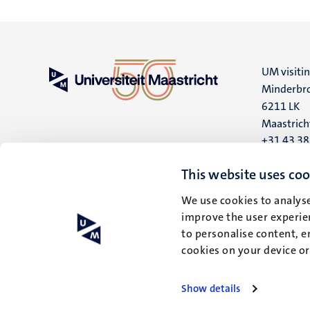
UM visiti
Minderbro
6211 LK
Maastrich
+31 43 3
UM postal
This website uses coo
P.O. Box 6
We use cookies to analyse
6200 MD
improve the user experien
Maastrich
to personalise content, e
cookies on your device o
Show details