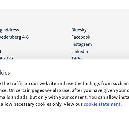
ng address
Social
Bluesky
edersberg 4-6
Facebook
media
Instagram
t
LinkedIn
88 2222
TikTok
YouTube
 address
kies
16
 the traffic on our website and use the findings from such an
ce. On certain pages we also use, after you have given your 
t
mails and ads, but only with your consent. You can allow instal
r allow necessary cookies only. View our
cookie statement
.