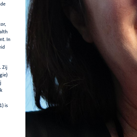
 de
tor,
alth
t. In
eid
 Zij
gie)
j
ok
) is