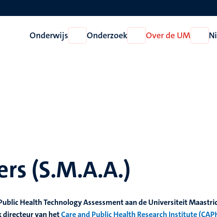
Onderwijs
Onderzoek
Over de UM
N
Open
Open
Open
Onderwijs
Onderzoek
Over
de
UM
ers (S.M.A.A.)
r Public Health Technology Assessment aan de Universiteit Maastri
 directeur van het
Care and Public Health Research Institute (CAP