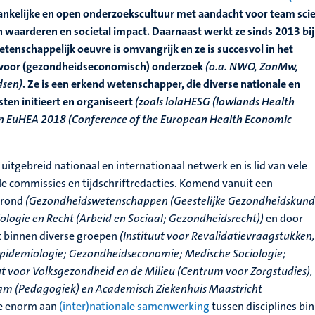
hankelijke en open onderzoekscultuur met aandacht voor team sci
 waarderen en societal impact. Daarnaast werkt ze sinds 2013 bij
etenschappelijk oeuvre is omvangrijk en ze is succesvol in het
 voor (gezondheidseconomisch) onderzoek
(o.a. NWO, ZonMw,
dsen)
. Ze is een erkend wetenschapper, die diverse nationale en
ten initieert en organiseert
(zoals lolaHESG (lowlands Health
n EuHEA 2018 (Conference of the European Health Economic
uitgebreid nationaal en internationaal netwerk en is lid van vele
le commissies en tijdschriftredacties. Komend vanuit een
rgrond
(Gezondheidswetenschappen (Geestelijke Gezondheidskund
ologie en Recht (Arbeid en Sociaal; Gezondheidsrecht))
en door
t binnen diverse groepen
(Instituut voor Revalidatievraagstukken,
(Epidemiologie; Gezondheidseconomie; Medische Sociologie;
uut voor Volksgezondheid en de Milieu (Centrum voor Zorgstudies),
am (Pedagogiek) en Academisch Ziekenhuis Maastricht
e enorm aan
(inter)nationale samenwerking
tussen disciplines bi