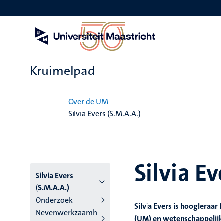
Overslaan
en
naar
de
inhoud
gaan
Kruimelpad
Home
Over de UM
Silvia Evers (S.M.A.A.)
Silvia Ev
Silvia Evers
(S.M.A.A.)
Onderzoek
Silvia Evers is hoogleraa
Nevenwerkzaamh
(UM) en wetenschappelijk