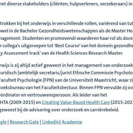
et diverse stakeholders (cliënten, hulpverleners, verzekeraars) in
etrokken bij het onderwijs in verschillende rollen, variërend van tu
zowel in de Bachelor Gezondheidswetenschappen als de Master He
nagement. Studenten en promovendi waarderen haar rol als docen
r collega's uitgeroepen tot 'Best Course' van het domein gezondh
y Assessment track' van de Health Sciences Research Master.
ijs is zij altijd actief geweest in het management van onderzoek.
uridisch (ambtelijk secretaris/jurist Ethische Commissie Psycholo
Faculteit Psychologie (FPN) van de Universiteit Maastricht, waar zi
zoeksbureau van het Faculteitsbestuur. Binnen FPN vervulde zij o
oördinator en vertrouwenspersoon. Als leider van het
HTA (2009-2015) en
Creating Value-Based Health Care
(2015-2021
n geweest bij de advisering over onderzoek en carrièrebeleid.
ogle
|
Research Gate
|
LinkedIn
|
Academia