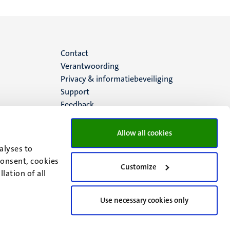
Menu
Contact
Verantwoording
footer
Privacy & informatiebeveiliging
Support
(NL)
Feedback
Allow all cookies
alyses to
consent, cookies
Customize
lation of all
Use necessary cookies only