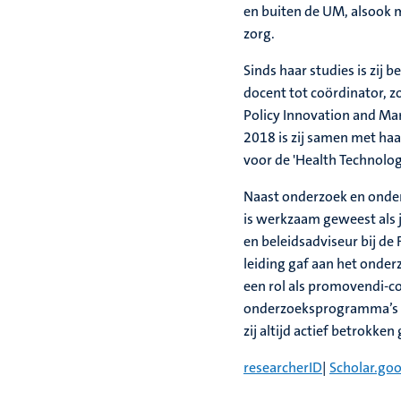
en buiten de UM, alsook m
zorg.
Sinds haar studies is zij b
docent tot coördinator, 
Policy Innovation and Ma
2018 is zij samen met haa
voor de 'Health Technolog
Naast onderzoek en onderw
is werkzaam geweest als j
en beleidsadviseur bij de 
leiding gaf aan het onder
een rol als promovendi-c
onderzoeksprogramma’s 
zij altijd actief betrokke
researcherID
|
Scholar.go