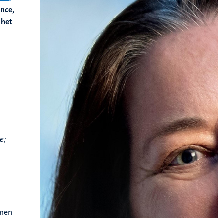
ence,
 het
e;
nnen