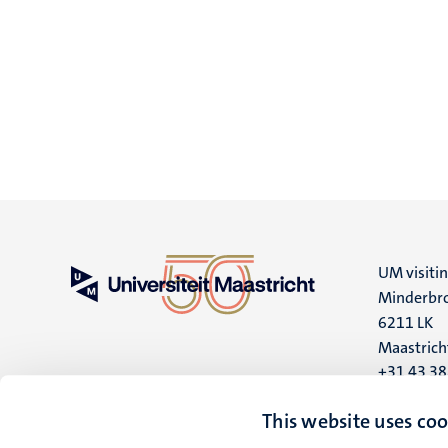
UM visiti
Minderbro
6211 LK
Maastrich
+31 43 3
UM postal
This website uses coo
P.O. Box 6