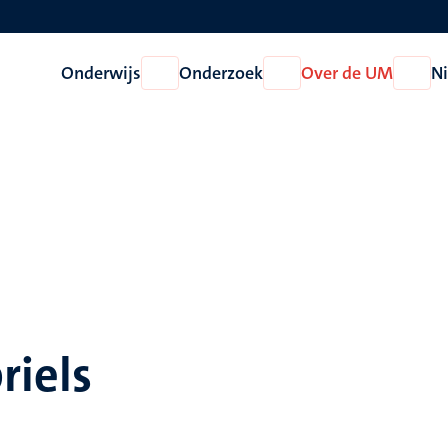
Onderwijs
Onderzoek
Over de UM
N
Open
Open
Open
Onderwijs
Onderzoek
Over
de
UM
riels