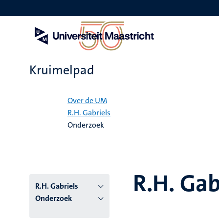
Overslaan
en
naar
de
inhoud
gaan
Kruimelpad
Home
Over de UM
R.H. Gabriels
Onderzoek
R.H. Gab
R.H. Gabriels
Onderzoek