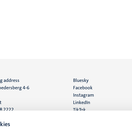
ng address
Social
Bluesky
edersberg 4-6
Facebook
media
Instagram
t
LinkedIn
88 2222
TikTok
YouTube
 address
kies
16