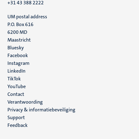
+31 43 388 2222
UM postal address
P.O. Box 616
6200 MD
Maastricht
Social
Bluesky
Facebook
media
Instagram
LinkedIn
TikTok
YouTube
Menu
Contact
Verantwoording
footer
Privacy & informatiebeveiliging
(NL)
Support
Feedback