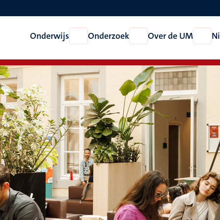
Onderwijs
Onderzoek
Over de UM
N
Open
Open
Open
Onderwijs
Onderzoek
Over
de
UM