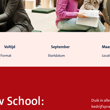
Voltijd
September
Maas
Format
Startdatum
Locat
 School:
Duik in al
bedrijfspra